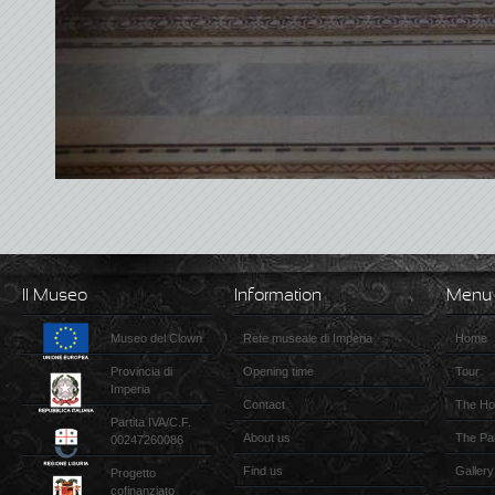
Il Museo
Information
Menu
Museo del Clown
Rete museale di Imperia
Home
Provincia di
Opening time
Tour
Imperia
Contact
The Ho
Partita IVA/C.F.
About us
The Pa
00247260086
Find us
Gallery
Progetto
cofinanziato