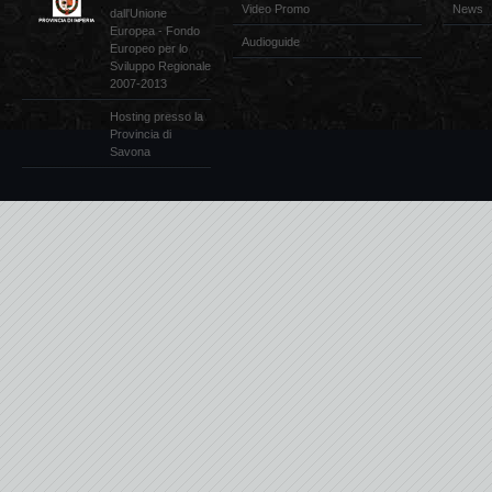
Video Promo
News
dall'Unione
Europea - Fondo
Audioguide
Europeo per lo
Sviluppo Regionale
2007-2013
Hosting presso la
Provincia di
Savona