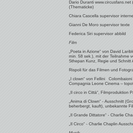
Dario Duranti www.circusfans.net
(Thematicke)
Chiara Cascella supervisor interne
Gianni De Moro supervisor texte
Federica Siri supervisor abbild
Film
„Poeta in Azione“ von David Larib
min. 58 sek.), mit der Teilnahme 
Sthepan Kunz, Regie und Schnitt 
Rispoli für das Filmen und Fotogra
„I clown“ von Fellini Colombaioni
Compagnia Leone Cinema – topofr
„Il circo in Città“, Filmproduktion
„Anima di Clown“ - Ausschnitt (Gr
beherbergt, kauft), unbekannte Fi
„Il Grande Dittatore“ - Charlie Cha
„Il Circo“ - Charlie Chaplin Aussch
Musik