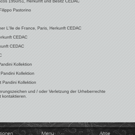
escos 1950/51, Herkunft und Besitz CEDAC
Filippo Pastorino
er L'Ile de France, Paris, Herkunft CEDAC
Herkunft CEDAC
erkunft CEDAC
C
andini Kollektion
 Pandini Kollektion
 Pandini Kollektion
rungszeichen und / oder Verletzung der Urheberrechte
t kontaktieren.
tionen
Menu
Aktie