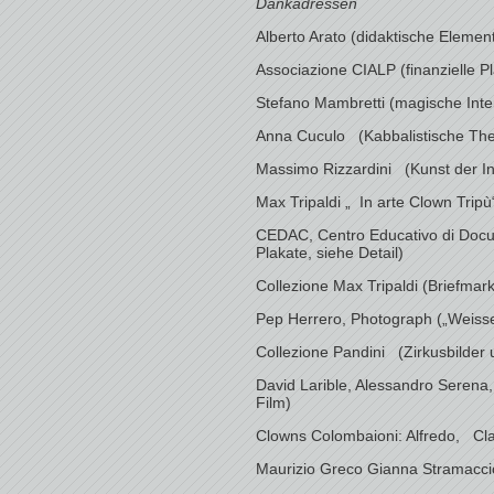
Dankadressen
Alberto Arato (didaktische Elemen
Associazione CIALP (finanzielle P
Stefano Mambretti (magische Inte
Anna Cuculo (Kabbalistische The
Massimo Rizzardini (Kunst der Ini
Max Tripaldi „ In arte Clown Tripù
CEDAC, Centro Educativo di Docum
Plakate, siehe Detail)
Collezione Max Tripaldi (Briefmark
Pep Herrero, Photograph („Weisse
Collezione Pandini (Zirkusbilder 
David Larible, Alessandro Serena, 
Film)
Clowns Colombaioni: Alfredo, Cla
Maurizio Greco Gianna Stramaccio